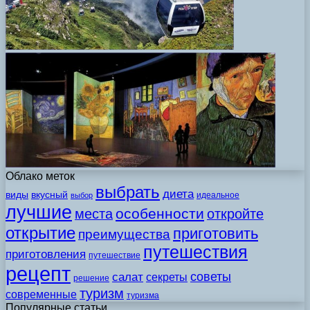
Облако меток
выбрать
диета
виды
вкусный
идеальное
выбор
лучшие
особенности
места
откройте
открытие
приготовить
преимущества
путешествия
приготовления
путешествие
рецепт
советы
салат
секреты
решение
туризм
современные
туризма
Популярные статьи