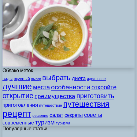
Облако меток
выбрать
диета
виды
вкусный
идеальное
выбор
лучшие
особенности
места
откройте
открытие
приготовить
преимущества
путешествия
приготовления
путешествие
рецепт
советы
салат
секреты
решение
туризм
современные
туризма
Популярные статьи