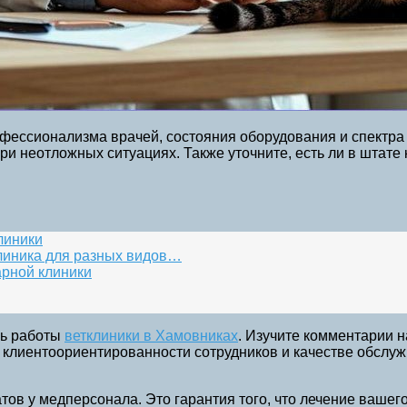
фессионализма врачей, состояния оборудования и спектра
ри неотложных ситуациях. Также уточните, есть ли в штате
линики
клиника для разных видов…
арной клиники
нь работы
ветклиники в Хамовниках
. Изучите комментарии 
клиентоориентированности сотрудников и качестве обслужи
тов у медперсонала. Это гарантия того, что лечение ваше