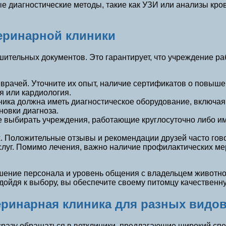
е диагностические методы, такие как УЗИ или анализы кров
еринарной клиники
шительных документов. Это гарантирует, что учреждение ра
рачей. Уточните их опыт, наличие сертификатов о повыше
я или кардиология.
ика должна иметь диагностическое оборудование, включая
новки диагноза.
ше выбирать учреждения, работающие круглосуточно либо и
 Положительные отзывы и рекомендации друзей часто говор
услуг. Помимо лечения, важно наличие профилактических ме
ошение персонала и уровень общения с владельцем животн
дойдя к выбору, вы обеспечите своему питомцу качествен
теринарная клиника для разных видо
зу обращаться в ветклиники, предлагающие широкий спект