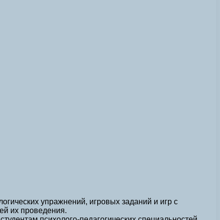
огических упражнений, игровых заданий и игр с
ей их проведения.
студентам психолого-педагогических специальностей