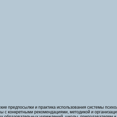
кие предпосылки и практика использования системы психол
 с конкретными рекомендациями, методикой и организаци
х образовательных учреждений, школы, преподавателям и 