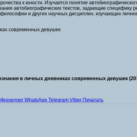
очества к юности. Изучается понятие автобиографического 
ания автобиографических текстов, задающие специфику ре
философии и других научных дисциплин, изучающих личност
иках современных девушек
нания в личных дневниках современных девушек (2016)
Messenger
WhatsApp
Telegram
Viber
Печатать