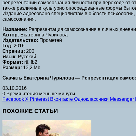
репрезентации самосознания личности при переходе от отр
также различные культурно опосредованные формы бытов
Издание адресовано специалистам в области психологии, 
самосознания.
Название:
Репрезентация самосознания в личных дневн
Автор:
Екатерина Чурилова
Издательство:
Прометей
Год:
2016
Страниц:
200
Язык:
Русский
Формат:
rtf, fb2
Размер:
13,2 Mb
Скачать Екатерина Чурилова — Репрезентация самосоз
03.10.2016
0
Время чтения меньше минуты
Facebook
X
Pinterest
Вконтакте
Одноклассники
Messenger
ПОХОЖИЕ СТАТЬИ