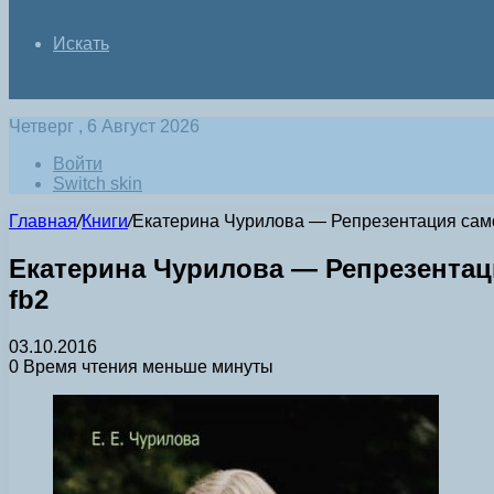
Искать
Четверг , 6 Август 2026
Войти
Switch skin
Главная
/
Книги
/
Екатерина Чурилова — Репрезентация самос
Екатерина Чурилова — Репрезентаци
fb2
03.10.2016
0
Время чтения меньше минуты