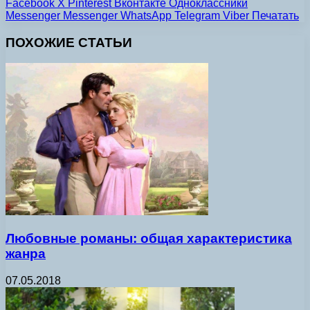
Facebook
X
Pinterest
Вконтакте
Одноклассники
Messenger
Messenger
WhatsApp
Telegram
Viber
Печатать
ПОХОЖИЕ СТАТЬИ
Любовные романы: общая характеристика
жанра
07.05.2018