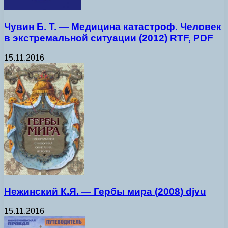
Чувин Б. Т. — Медицина катастроф. Человек
в экстремальной ситуации (2012) RTF, PDF
15.11.2016
Нежинский К.Я. — Гербы мира (2008) djvu
15.11.2016