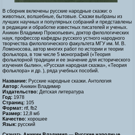
В сборник включены русские народные сказки: о
животных, волшебные, бытовые. Сказки выбраны из
лучших научных и популярных собраний и представлены
в редакции и обработке известных писателей и ученых.
Аникин Владимир Прокопьевич, доктор филологических
наук, профессор кафедры русского устного народного
творчества филологического факультета МГУ им. М. В.
Ломоносова, автор многих работ по истории и теории
фольклора, в том числе 5 монографий («Теория
фольклорной традиции и ее значение для исторического
изучения былин», «Русская народная сказка», «Теория
фольклора» и др. ), ряда учебных пособий.
Название:
Русские народные сказки. Антология
Автор:
Аникин Владимир
Издательство:
Детская литература
Год:
1978
Страниц:
105
Формат:
rtf, fb2
Размер:
12,8 мб
Качество:
хорошее
Язык:
русский
Скачать Аникин Владимир — Русские народные