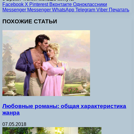
Facebook
X
Pinterest
Вконтакте
Одноклассники
Messenger
Messenger
WhatsApp
Telegram
Viber
Печатать
ПОХОЖИЕ СТАТЬИ
Любовные романы: общая характеристика
жанра
07.05.2018