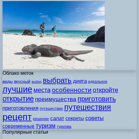
Облако меток
выбрать
диета
виды
вкусный
идеальное
выбор
лучшие
особенности
места
откройте
открытие
приготовить
преимущества
путешествия
приготовления
путешествие
рецепт
советы
салат
секреты
решение
туризм
современные
туризма
Популярные статьи