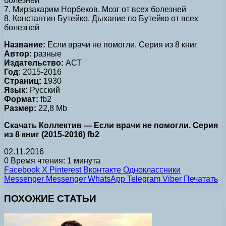
болезней
7. Мирзакарим Норбеков. Мозг от всех болезней
8. Константин Бутейко. Дыхание по Бутейко от всех
болезней
Название:
Если врачи не помогли. Серия из 8 книг
Автор:
разные
Издательство:
АСТ
Год:
2015-2016
Страниц:
1930
Язык:
Русский
Формат:
fb2
Размер:
22,8 Mb
Скачать Коллектив — Если врачи не помогли. Серия
из 8 книг (2015-2016) fb2
02.11.2016
0
Время чтения: 1 минута
Facebook
X
Pinterest
Вконтакте
Одноклассники
Messenger
Messenger
WhatsApp
Telegram
Viber
Печатать
ПОХОЖИЕ СТАТЬИ