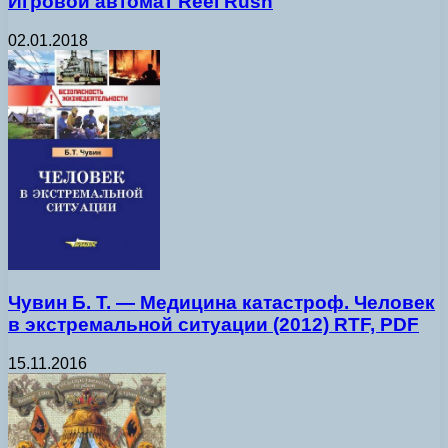
Игровой автомат Reel Rush
02.01.2018
Чувин Б. Т. — Медицина катастроф. Человек
в экстремальной ситуации (2012) RTF, PDF
15.11.2016