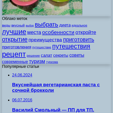
Облако меток
выбрать
диета
виды
вкусный
идеальное
выбор
лучшие
особенности
места
откройте
открытие
приготовить
преимущества
путешествия
приготовления
путешествие
рецепт
советы
салат
секреты
решение
туризм
современные
туризма
Популярные статьи
24.06.2024
Вкуснейшая вегетарианская паста с
сочной брокколи
06.07.2016
Василий Смольный — ПП для ТП.