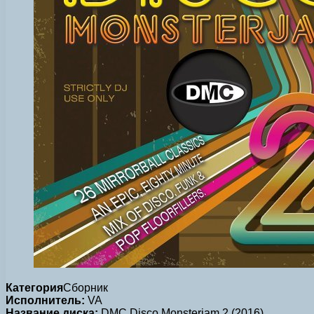
Категория
Сборник
Исполнитель:
VA
Название диска:
DMC Disco Monsterjam 2 (2016)