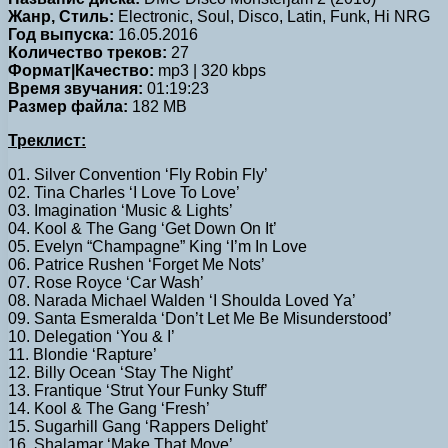
Жанр, Стиль:
Electronic, Soul, Disco, Latin, Funk, Hi NRG
Год выпуска:
16.05.2016
Количество треков:
27
Формат|Качество:
mp3 | 320 kbps
Время звучания:
01:19:23
Размер файла:
182 MB
Треклист:
01. Silver Convention ‘Fly Robin Fly’
02. Tina Charles ‘I Love To Love’
03. Imagination ‘Music & Lights’
04. Kool & The Gang ‘Get Down On It’
05. Evelyn “Champagne” King ‘I’m In Love
06. Patrice Rushen ‘Forget Me Nots’
07. Rose Royce ‘Car Wash’
08. Narada Michael Walden ‘I Shoulda Loved Ya’
09. Santa Esmeralda ‘Don’t Let Me Be Misunderstood’
10. Delegation ‘You & I’
11. Blondie ‘Rapture’
12. Billy Ocean ‘Stay The Night’
13. Frantique ‘Strut Your Funky Stuff’
14. Kool & The Gang ‘Fresh’
15. Sugarhill Gang ‘Rappers Delight’
16. Shalamar ‘Make That Move’