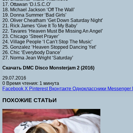
17. Ottawan ‘D.I.S.C.O’
18. Michael Jackson ‘Off The Wall’
19. Donna Summer ‘Bad Girls’
20. Oliver Cheatham ‘Get Down Saturday Night’
21. Rick James ‘Give It To My Baby’
22. Tavares ‘Heaven Must Be Missing An Angel’
23. Chicago ‘Street Prayer’
24. Village People ‘I Can’t Stop The Music’
25. Gonzalez ‘Heaven Stopped Dancing Yet’
26. Chic ‘Everybody Dance’
27. Norma Jean Wright ‘Saturday’
Скачать DMC Disco Monsterjam 2 (2016)
29.07.2016
0
Время чтения: 1 минута
Facebook
X
Pinterest
Вконтакте
Одноклассники
Messenger
ПОХОЖИЕ СТАТЬИ