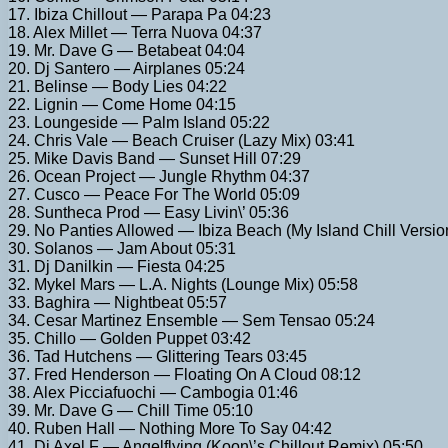
17. Ibiza Chillout — Parapa Pa 04:23
18. Alex Millet — Terra Nuova 04:37
19. Mr. Dave G — Betabeat 04:04
20. Dj Santero — Airplanes 05:24
21. Belinse — Body Lies 04:22
22. Lignin — Come Home 04:15
23. Loungeside — Palm Island 05:22
24. Chris Vale — Beach Cruiser (Lazy Mix) 03:41
25. Mike Davis Band — Sunset Hill 07:29
26. Ocean Project — Jungle Rhythm 04:37
27. Cusco — Peace For The World 05:09
28. Suntheca Prod — Easy Livin\’ 05:36
29. No Panties Allowed — Ibiza Beach (My Island Chill Versio
30. Solanos — Jam About 05:31
31. Dj Danilkin — Fiesta 04:25
32. Mykel Mars — L.A. Nights (Lounge Mix) 05:58
33. Baghira — Nightbeat 05:57
34. Cesar Martinez Ensemble — Sem Tensao 05:24
35. Chillo — Golden Puppet 03:42
36. Tad Hutchens — Glittering Tears 03:45
37. Fred Henderson — Floating On A Cloud 08:12
38. Alex Picciafuochi — Cambogia 01:46
39. Mr. Dave G — Chill Time 05:10
40. Ruben Hall — Nothing More To Say 04:42
41. Dj Axel F — Angelflying (Koon\’s Chillout Remix) 05:50