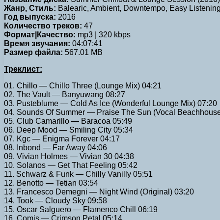
Жанр, Стиль:
Balearic, Ambient, Downtempo, Easy Listenin
Год выпуска:
2016
Количество треков:
47
Формат|Качество:
mp3 | 320 kbps
Время звучания:
04:07:41
Размер файла:
567.01 MB
Треклист:
01. Chillo — Chillo Three (Lounge Mix) 04:21
02. The Vault — Banyuwang 08:27
03. Pusteblume — Cold As Ice (Wonderful Lounge Mix) 07:20
04. Sounds Of Summer — Praise The Sun (Vocal Beachhouse
05. Club Camarillo — Baracoa 05:49
06. Deep Mood — Smiling City 05:34
07. Kgc — Enigma Forever 04:17
08. Inbond — Far Away 04:06
09. Vivian Holmes — Vivian 30 04:38
10. Solanos — Get That Feeling 05:42
11. Schwarz & Funk — Chilly Vanilly 05:51
12. Benotto — Tetian 03:54
13. Francesco Demegni — Night Wind (Original) 03:20
14. Took — Cloudy Sky 09:58
15. Oscar Salguero — Flamenco Chill 06:19
16. Comis — Crimson Petal 05:14