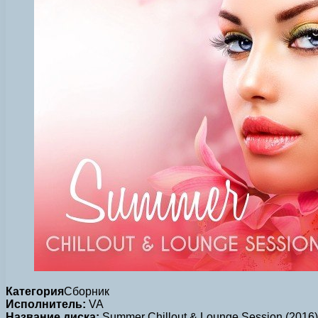
Категория
Сборник
Исполнитель:
VA
Название диска:
Summer Chillout & Lounge Session (2016)