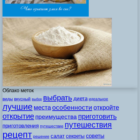
Облако меток
выбрать
диета
виды
вкусный
идеальное
выбор
лучшие
особенности
места
откройте
открытие
приготовить
преимущества
путешествия
приготовления
путешествие
рецепт
советы
салат
секреты
решение