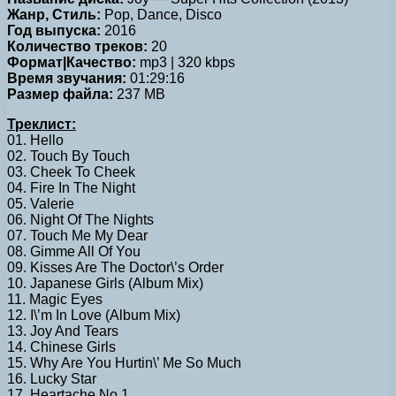
Жанр, Стиль:
Pop, Dance, Disco
Год выпуска:
2016
Количество треков:
20
Формат|Качество:
mp3 | 320 kbps
Время звучания:
01:29:16
Размер файла:
237 MB
Треклист:
01. Hello
02. Touch By Touch
03. Cheek To Cheek
04. Fire In The Night
05. Valerie
06. Night Of The Nights
07. Touch Me My Dear
08. Gimme All Of You
09. Kisses Are The Doctor\’s Order
10. Japanese Girls (Album Mix)
11. Magic Eyes
12. I\’m In Love (Album Mix)
13. Joy And Tears
14. Chinese Girls
15. Why Are You Hurtin\’ Me So Much
16. Lucky Star
17. Heartache No.1