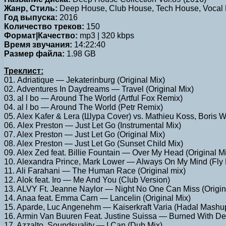
Жанр, Стиль:
Deep House, Club House, Tech House, Vocal
Год выпуска:
2016
Количество треков:
150
Формат|Качество:
mp3 | 320 kbps
Время звучания:
14:22:40
Размер файла:
1.98 GB
Треклист:
01. Adriatique — Jekaterinburg (Original Mix)
02. Adventures In Daydreams — Travel (Original Mix)
03. al l bo — Around The World (Artful Fox Remix)
04. al l bo — Around The World (Petr Remix)
05. Alex Kafer & Lera (Шура Cover) vs. Mathieu Koss, Bori
06. Alex Preston — Just Let Go (Instrumental Mix)
07. Alex Preston — Just Let Go (Original Mix)
08. Alex Preston — Just Let Go (Sunset Child Mix)
09. Alex Zed feat. Billie Fountain — Over My Head (Original M
10. Alexandra Prince, Mark Lower — Always On My Mind (Fly
11. Ali Farahani — The Human Race (Original mix)
12. Alok feat. Iro — Me And You (Club Version)
13. ALVY Ft. Jeanne Naylor — Night No One Can Miss (Origin
14. Anaa feat. Emma Carn — Lancelin (Original Mix)
15. Aparde, Luc Angenehm — Kaiserkraft Varia (Hadal Mashu
16. Armin Van Buuren Feat. Justine Suissa — Burned With D
17. Azzalto, Soundsuality — I Can (Dub Mix)