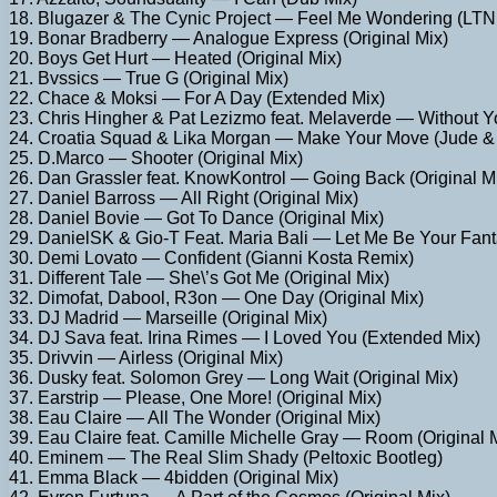
18. Blugazer & The Cynic Project — Feel Me Wondering (LTN 
19. Bonar Bradberry — Analogue Express (Original Mix)
20. Boys Get Hurt — Heated (Original Mix)
21. Bvssics — True G (Original Mix)
22. Chace & Moksi — For A Day (Extended Mix)
23. Chris Hingher & Pat Lezizmo feat. Melaverde — Without Yo
24. Croatia Squad & Lika Morgan — Make Your Move (Jude &
25. D.Marco — Shooter (Original Mix)
26. Dan Grassler feat. KnowKontrol — Going Back (Original M
27. Daniel Barross — All Right (Original Mix)
28. Daniel Bovie — Got To Dance (Original Mix)
29. DanielSK & Gio-T Feat. Maria Bali — Let Me Be Your Fanta
30. Demi Lovato — Confident (Gianni Kosta Remix)
31. Different Tale — She\’s Got Me (Original Mix)
32. Dimofat, Dabool, R3on — One Day (Original Mix)
33. DJ Madrid — Marseille (Original Mix)
34. DJ Sava feat. Irina Rimes — I Loved You (Extended Mix)
35. Drivvin — Airless (Original Mix)
36. Dusky feat. Solomon Grey — Long Wait (Original Mix)
37. Earstrip — Please, One More! (Original Mix)
38. Eau Claire — All The Wonder (Original Mix)
39. Eau Claire feat. Camille Michelle Gray — Room (Original 
40. Eminem — The Real Slim Shady (Peltoxic Bootleg)
41. Emma Black — 4bidden (Original Mix)