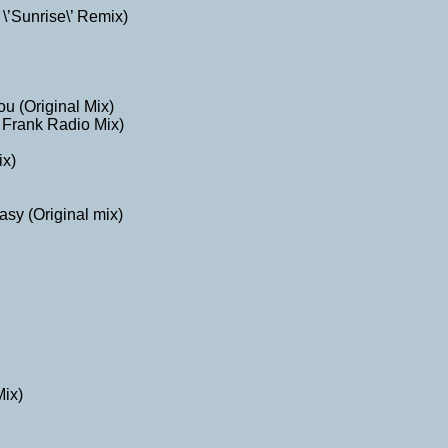
\’Sunrise\’ Remix)
u (Original Mix)
 Frank Radio Mix)
ix)
sy (Original mix)
Mix)