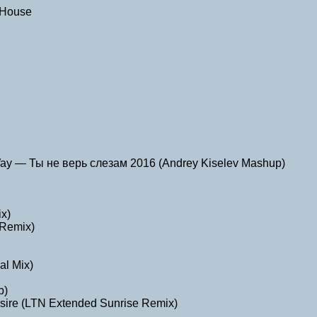
 House
s Way — Ты не верь слезам 2016 (Andrey Kiselev Mashup)
ix)
 Remix)
al Mix)
p)
esire (LTN Extended Sunrise Remix)