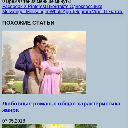
0
Время чтения меньше минуты
Facebook
X
Pinterest
Вконтакте
Одноклассники
Messenger
Messenger
WhatsApp
Telegram
Viber
Печатать
ПОХОЖИЕ СТАТЬИ
Любовные романы: общая характеристика
жанра
07.05.2018