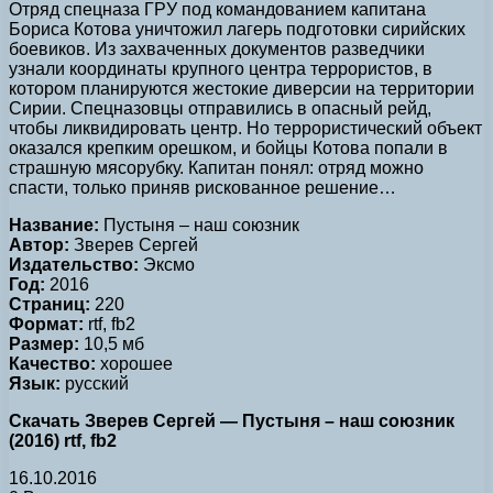
Отряд спецназа ГРУ под командованием капитана
Бориса Котова уничтожил лагерь подготовки сирийских
боевиков. Из захваченных документов разведчики
узнали координаты крупного центра террористов, в
котором планируются жестокие диверсии на территории
Сирии. Спецназовцы отправились в опасный рейд,
чтобы ликвидировать центр. Но террористический объект
оказался крепким орешком, и бойцы Котова попали в
страшную мясорубку. Капитан понял: отряд можно
спасти, только приняв рискованное решение…
Название:
Пустыня – наш союзник
Автор:
Зверев Сергей
Издательство:
Эксмо
Год:
2016
Страниц:
220
Формат:
rtf, fb2
Размер:
10,5 мб
Качество:
хорошее
Язык:
русский
Скачать Зверев Сергей — Пустыня – наш союзник
(2016) rtf, fb2
16.10.2016