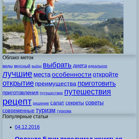
Облако меток
выбрать
диета
виды
вкусный
идеальное
выбор
лучшие
особенности
места
откройте
открытие
приготовить
преимущества
путешествия
приготовления
путешествие
рецепт
советы
салат
секреты
решение
туризм
современные
туризма
Популярные статьи
04.12.2016
Орландо Блум передумал жениться