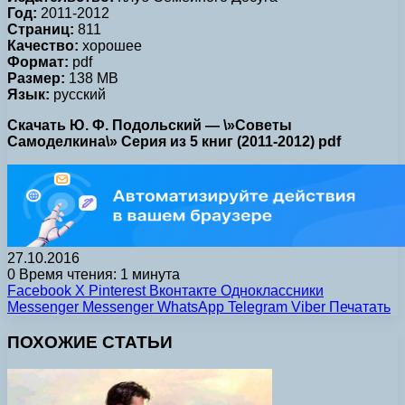
Год:
2011-2012
Страниц:
811
Качество:
хорошее
Формат:
pdf
Размер:
138 MB
Язык:
русский
Скачать Ю. Ф. Подольский — \»Советы
Самоделкина\» Серия из 5 книг (2011-2012) pdf
27.10.2016
0
Время чтения: 1 минута
Facebook
X
Pinterest
Вконтакте
Одноклассники
Messenger
Messenger
WhatsApp
Telegram
Viber
Печатать
ПОХОЖИЕ СТАТЬИ