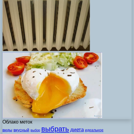
Облако меток
выбрать
диета
виды
вкусный
идеальное
выбор