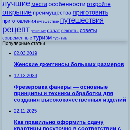
лучшие
особенности
места
откройте
открытие
приготовить
преимущества
путешествия
приготовления
путешествие
рецепт
советы
салат
секреты
решение
туризм
современные
туризма
Популярные статьи
02.03.2019
Женские джеггинсы больших размеров
12.12.2023
Фрезеровка фанеры — основные
принципы и техники обработки для
создания высококачественных изделий
22.11.2025
Как правильно оформить сдачу
квартиры посуточно в соответствии с