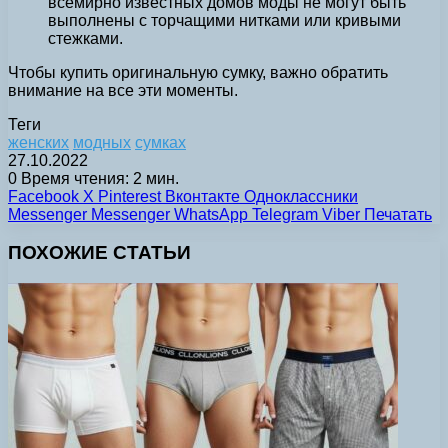
всемирно известных домов моды не могут быть
выполнены с торчащими нитками или кривыми
стежками.
Чтобы купить оригинальную сумку, важно обратить
внимание на все эти моменты.
Теги
женских
модных
сумках
27.10.2022
0
Время чтения: 2 мин.
Facebook
X
Pinterest
Вконтакте
Одноклассники
Messenger
Messenger
WhatsApp
Telegram
Viber
Печатать
ПОХОЖИЕ СТАТЬИ