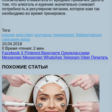
том, что алкоголь и курение значительно снижают
потребность в регулярном питании, которое вам так
необходимо во время тренировок.
Теги
кардио
кроссфит
круговые тренировки
Эффективное
сжигание жира
10.04.2018
0
Время чтения: 2 мин.
Facebook
X
Pinterest
Вконтакте
Одноклассники
Messenger
Messenger
WhatsApp
Telegram
Viber
Печатать
ПОХОЖИЕ СТАТЬИ