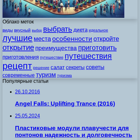
Облако меток
выбрать
диета
виды
вкусный
идеальное
выбор
лучшие
особенности
места
откройте
открытие
приготовить
преимущества
путешествия
приготовления
путешествие
рецепт
советы
салат
секреты
решение
туризм
современные
туризма
Популярные статьи
26.10.2016
Angel Falls: Uplifting Trance (2016)
25.05.2024
Пластиковые модули плавучести для
понтонов надежность и долговечность