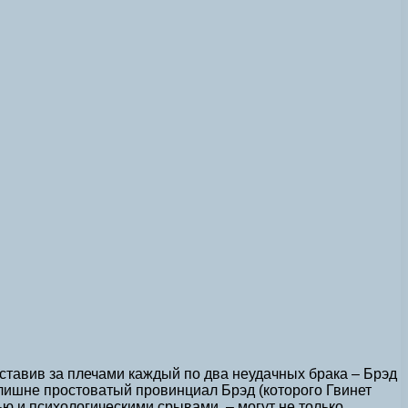
оставив за плечами каждый по два неудачных брака – Брэд
злишне простоватый провинциал Брэд (которого Гвинет
ью и психологическими срывами, – могут не только