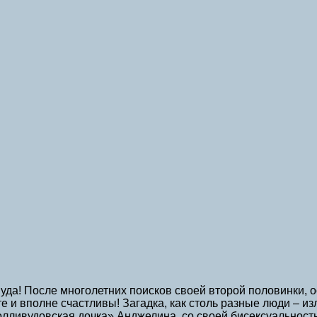
уда! После многолетних поисков своей второй половинки, 
е и вполне счастливы! Загадка, как столь разные люди – и
голливудовская дочка» Анджелина, со своей бисексуальност