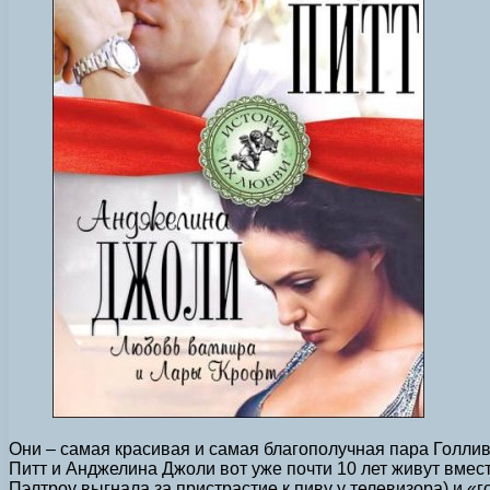
Они – самая красивая и самая благополучная пара Голлив
Питт и Анджелина Джоли вот уже почти 10 лет живут вмест
Пэлтроу выгнала за пристрастие к пиву у телевизора) и «