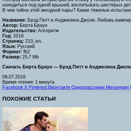
находиться под одной крышей, воспитывать шестерых дете
В чем тайна этой звездной пары? Какие тяжелые испытания
Название:
Брэд Питт и Анджелина Джоли. Любовь вампи
Автор:
Берта Браун
Издательство:
Алгоритм
Год:
2016
Страниц:
210, ил.
Язык:
Русский
Формат:
fb2
Размер:
25,7 Mb
Скачать Берта Браун — Брэд Питт и Анджелина Джоли
06.07.2016
Время чтения: 1 минута
Facebook
X
Pinterest
Вконтакте
Одноклассники
Messenger
ПОХОЖИЕ СТАТЬИ