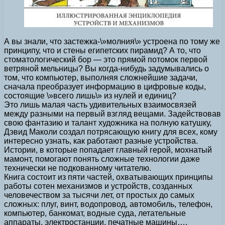
А вы знали, что застежка-\»молния\» устроена по тому же
принципу, что и стены египетских пирамид? А то, что
стоматологический бор — это прямой потомок первой
ветряной мельницы? Вы когда-нибудь задумывались о
том, что компьютер, выполняя сложнейшие задачи,
сначала преобразует информацию в цифровые коды,
состоящие \»всего лишь\» из нулей и единиц?
Это лишь малая часть удивительных взаимосвязей
между разными на первый взгляд вещами. Задействовав
свою фантазию и талант художника на полную катушку,
Дэвид Маколи создал потрясающую книгу для всех, кому
интересно узнать, как работают разные устройства.
Истории, в которые попадает главный герой, мохнатый
мамонт, помогают понять сложные технологии даже
технически не подкованному читателю.
Книга состоит из пяти частей, охватывающих принципы
работы сотен механизмов и устройств, созданных
человечеством за тысячи лет, от простых до самых
сложных: плуг, винт, водопровод, автомобиль, телефон,
компьютер, банкомат, водные суда, летательные
аппараты, электростанции, печатные машины….