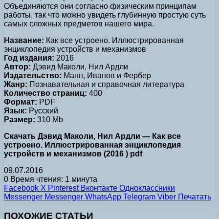
Объединяются они согласно физическим принципам
работы, так что можно увидеть глубинную простую суть
самых сложных предметов нашего мира.
Название:
Как все устроено. Иллюстрированная
энциклопедия устройств и механизмов
Год издания:
2016
Автор:
Дэвид Маколи, Нил Ардли
Издательство:
Манн, Иванов и Фербер
Жанр:
Познавательная и справочная литература
Количество страниц:
400
Формат:
PDF
Язык:
Русский
Размер:
310 Mb
Скачать Дэвид Маколи, Нил Ардли — Как все
устроено. Иллюстрированная энциклопедия
устройств и механизмов (2016 ) pdf
09.07.2016
0
Время чтения: 1 минута
Facebook
X
Pinterest
Вконтакте
Одноклассники
Messenger
Messenger
WhatsApp
Telegram
Viber
Печатать
ПОХОЖИЕ СТАТЬИ