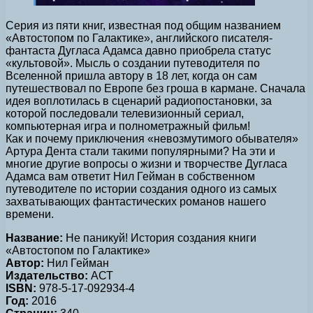
Серия из пяти книг, известная под общим названием
«Автостопом по Галактике», английского писателя-
фантаста Дугласа Адамса давно приобрела статус
«культовой». Мысль о создании путеводителя по
Вселенной пришла автору в 18 лет, когда он сам
путешествовал по Европе без гроша в кармане. Сначала
идея воплотилась в сценарий радиопостановки, за
которой последовали телевизионный сериал,
компьютерная игра и полнометражный фильм!
Как и почему приключения «невозмутимого обывателя»
Артура Дента стали такими популярными? На эти и
многие другие вопросы о жизни и творчестве Дугласа
Адамса вам ответит Нил Гейман в собственном
путеводителе по истории создания одного из самых
захватывающих фантастических романов нашего
времени.
Название:
Не паникуй! История создания книги
«Автостопом по Галактике»
Автор:
Нил Гейман
Издательство:
АСТ
ISBN:
978-5-17-092934-4
Год:
2016