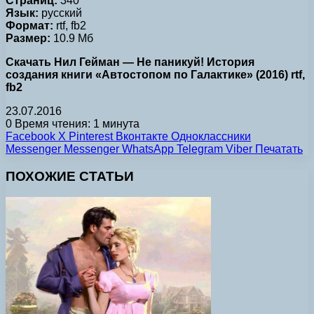
Страниц:
340
Язык:
русский
Формат:
rtf, fb2
Размер:
10.9 Мб
Скачать Нил Гейман — Не паникуй! История
создания книги «Автостопом по Галактике» (2016) rtf,
fb2
23.07.2016
0
Время чтения: 1 минута
Facebook
X
Pinterest
Вконтакте
Одноклассники
Messenger
Messenger
WhatsApp
Telegram
Viber
Печатать
ПОХОЖИЕ СТАТЬИ