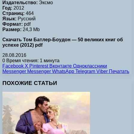
Издательство:
Эксмо
Год:
2012
Страниц:
464
Язык:
Русский
Формат:
pdf
Размер:
24,3 Mb
Скачать Том Батлер-Боудон — 50 великих книг об
успехе (2012) pdf
28.08.2016
0
Время чтения: 1 минута
Facebook
X
Pinterest
Вконтакте
Одноклассники
Messenger
Messenger
WhatsApp
Telegram
Viber
Печатать
ПОХОЖИЕ СТАТЬИ