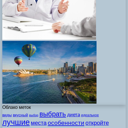
Облако меток
выбрать
диета
виды
вкусный
идеальное
выбор
лучшие
особенности
места
откройте