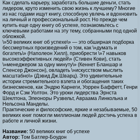
Как сделать карьеру, заработать большие деньги, стать
лидером, круто изменить свою жизнь к лучшему? Многие
из нас годами ищут книгу, способную увлечь и вдохновить
на личный и профессиональный рост. Но прежде чем
купить еще одну книгу об успехе, познакомьтесь с
ключевыми работами на эту тему, собранными под одной
обложкой.
\»50 великих книг об успехе\» — это обширная подборка
бессмертных произведений о том, как \»думать и
богатеть\» (Наполеон Хилл), приобрести \»7 навыков
высокоэффективных людей\» (Стивен Кови), стать
\»менеджером за одну минуту\» (Кеннет Бланшар и
Спенсер Джонсон), овладеть \»искусством мыслить
масштабно\» (Дэвид Дж.Шварц). Это удивительные
истории стремительного взлета и обогащения таких
бизнесменов, как Эндрю Карнеги, Уоррен Баффетт, Генри
Форд и Сэм Уолтон. Это уроки лидерства Эрнста
Шеклтона, Элеоноры Рузвельт, Авраама Линкольна и
Нельсона Манделы.
Практические и философские, яркие и незабываемые, 50
великих книг помогли миллионам людей достичь успеха в
работе и личной жизни.
Название:
50 великих книг об успехе
Автор:
Том Батлер-Боудон