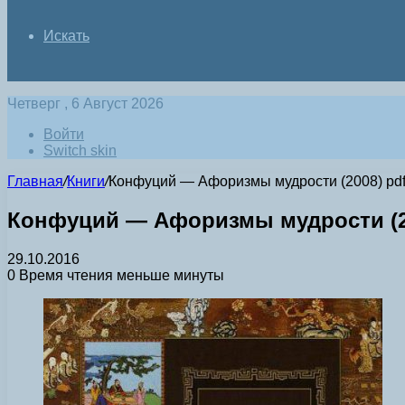
Искать
Четверг , 6 Август 2026
Войти
Switch skin
Главная
/
Книги
/
Конфуций — Афоризмы мудрости (2008) pd
Конфуций — Афоризмы мудрости (2
29.10.2016
0
Время чтения меньше минуты