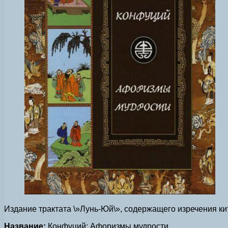
Издание трактата \»Лунь-Юй\», содержащего изречения к
Название:
Конфуций: Афоризмы мудрости