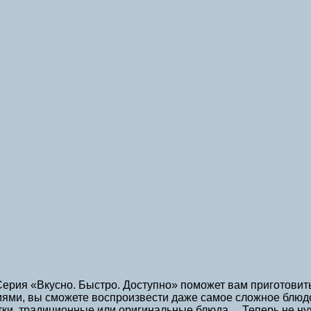
! Серия «Вкусно. Быстро. Доступно» поможет вам приготови
ми, вы сможете воспроизвести даже самое сложное блюдо 
итки, традиционные или оригинальные блюда… Теперь не нуж