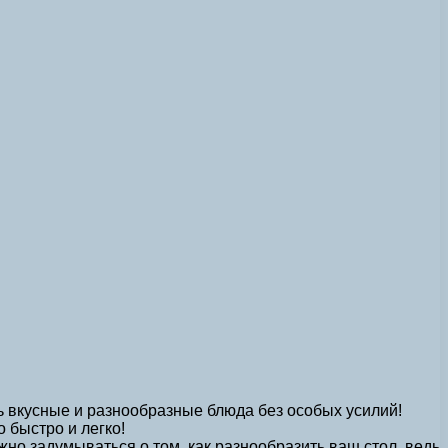
ть вкусные и разнообразные блюда без особых усилий!
быстро и легко!
но задумываться о том, как разнообразить ваш стол, ведь