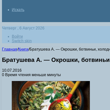
Искать
Четверг , 6 Август 2026
Войти
Switch skin
Главная
/
Книги
/
Братушева А. — Окрошки, ботвиньи, холодни
Братушева А. — Окрошки, ботвиньи,
10.07.2016
0
Время чтения меньше минуты