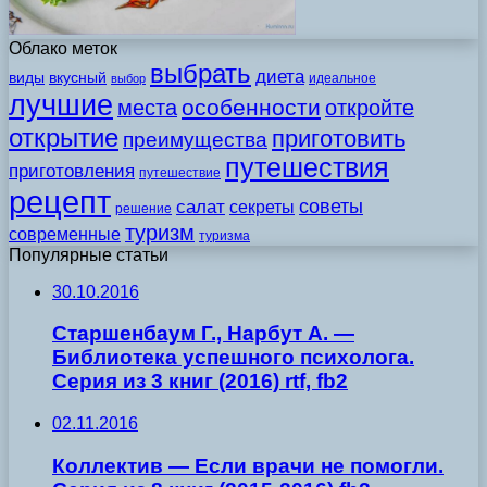
Облако меток
выбрать
диета
виды
вкусный
идеальное
выбор
лучшие
особенности
места
откройте
открытие
приготовить
преимущества
путешествия
приготовления
путешествие
рецепт
советы
салат
секреты
решение
туризм
современные
туризма
Популярные статьи
30.10.2016
Старшенбаум Г., Нарбут А. —
Библиотека успешного психолога.
Серия из 3 книг (2016) rtf, fb2
02.11.2016
Коллектив — Если врачи не помогли.