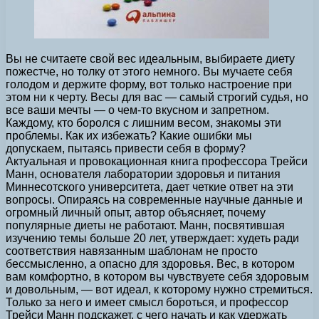
Вы не считаете свой вес идеальным, выбираете диету
пожестче, но толку от этого немного. Вы мучаете себя
голодом и держите форму, вот только настроение при
этом ни к черту. Весы для вас — самый строгий судья, но
все ваши мечты — о чем-то вкусном и запретном.
Каждому, кто боролся с лишним весом, знакомы эти
проблемы. Как их избежать? Какие ошибки мы
допускаем, пытаясь привести себя в форму?
Актуальная и провокационная книга профессора Трейси
Манн, основателя лаборатории здоровья и питания
Миннесотского университета, дает четкие ответ на эти
вопросы. Опираясь на современные научные данные и
огромный личный опыт, автор объясняет, почему
популярные диеты не работают. Манн, посвятившая
изучению темы больше 20 лет, утверждает: худеть ради
соответствия навязанным шаблонам не просто
бессмысленно, а опасно для здоровья. Вес, в котором
вам комфортно, в котором вы чувствуете себя здоровым
и довольным, — вот идеал, к которому нужно стремиться.
Только за него и имеет смысл бороться, и профессор
Трейси Манн подскажет, с чего начать и как удержать