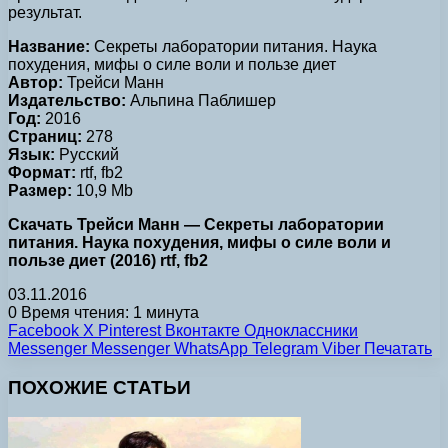
результат.
Название:
Секреты лаборатории питания. Наука
похудения, мифы о силе воли и пользе диет
Автор:
Трейси Манн
Издательство:
Альпина Паблишер
Год:
2016
Страниц:
278
Язык:
Русский
Формат:
rtf, fb2
Размер:
10,9 Mb
Скачать Трейси Манн — Секреты лаборатории
питания. Наука похудения, мифы о силе воли и
пользе диет (2016) rtf, fb2
03.11.2016
0
Время чтения: 1 минута
Facebook
X
Pinterest
Вконтакте
Одноклассники
Messenger
Messenger
WhatsApp
Telegram
Viber
Печатать
ПОХОЖИЕ СТАТЬИ