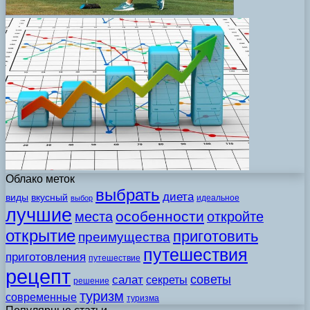
Облако меток
выбрать
диета
виды
вкусный
идеальное
выбор
лучшие
особенности
места
откройте
открытие
приготовить
преимущества
путешествия
приготовления
путешествие
рецепт
советы
салат
секреты
решение
туризм
современные
туризма