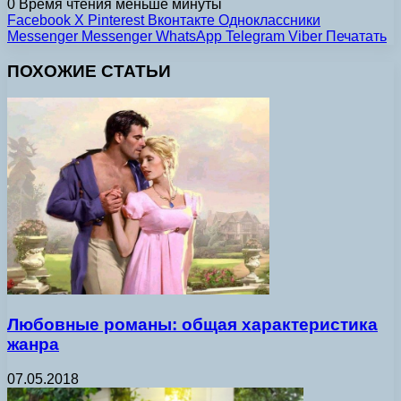
0
Время чтения меньше минуты
Facebook
X
Pinterest
Вконтакте
Одноклассники
Messenger
Messenger
WhatsApp
Telegram
Viber
Печатать
ПОХОЖИЕ СТАТЬИ
Любовные романы: общая характеристика
жанра
07.05.2018